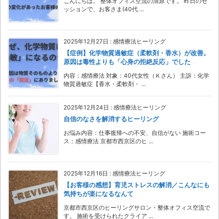
こんにちは。 整体オフィス空流の清原です。 昨日のセ
ッションで、お客さま(40代 ...
2025年12月27日
:
感情療法ヒーリング
【症例】化学物質過敏症（柔軟剤・香水）が改善。
原因は毒性よりも「心身の拒絶反応」でした
内容：感情療法 対象：40代女性（Ｋさん） 主訴：化学
物質過敏症【香水・柔軟剤・ ...
2025年12月24日
:
感情療法ヒーリング
自信のなさを解消するヒーリング
お悩み内容：仕事復帰への不安、自信がない 施術コー
ス：感情療法 京都市西京区のヒ ...
2025年12月16日
:
感情療法ヒーリング
【お客様の感想】育児ストレスの解消／こんなにも
気持ちが楽になるなんて
京都市西京区のヒーリングサロン・整体オフィス空流で
す。 施術を受けられたクライア ...