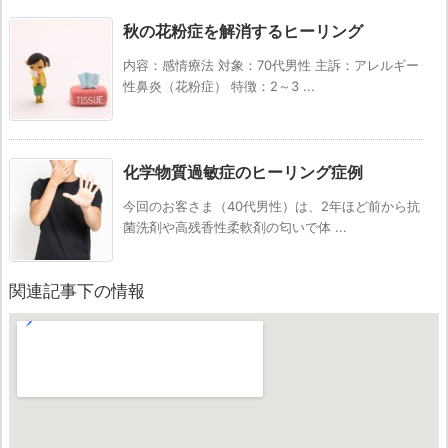
秋の花粉症を解消するヒーリング
内容：感情療法 対象：70代男性 主訴：アレルギー
性鼻炎（花粉症） 特徴：2～3 ...
化学物質過敏症のヒーリング症例
今回のお客さま（40代男性）は、2年ほど前から抗
菌洗剤や高残香性柔軟剤の匂いで体 ...
関連記事下の情報