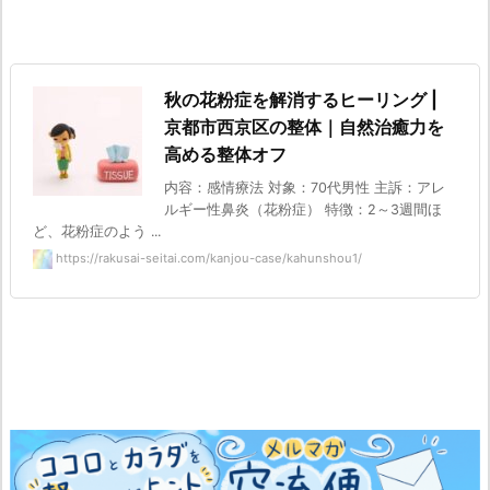
秋の花粉症を解消するヒーリング |
京都市西京区の整体｜自然治癒力を
高める整体オフ
内容：感情療法 対象：70代男性 主訴：アレ
ルギー性鼻炎（花粉症） 特徴：2～3週間ほ
ど、花粉症のよう ...
https://rakusai-seitai.com/kanjou-case/kahunshou1/