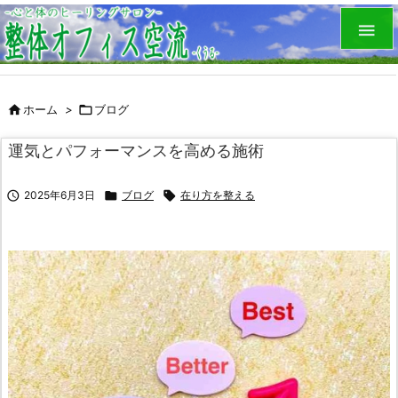


ホーム
>

ブログ
運気とパフォーマンスを高める施術

2025年6月3日

ブログ

在り方を整える