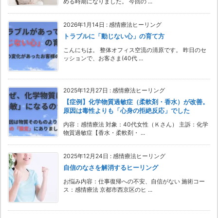
める時期になりました。 今回の ...
2026年1月14日
:
感情療法ヒーリング
トラブルに「動じない心」の育て方
こんにちは。 整体オフィス空流の清原です。 昨日のセ
ッションで、お客さま(40代 ...
2025年12月27日
:
感情療法ヒーリング
【症例】化学物質過敏症（柔軟剤・香水）が改善。
原因は毒性よりも「心身の拒絶反応」でした
内容：感情療法 対象：40代女性（Ｋさん） 主訴：化学
物質過敏症【香水・柔軟剤・ ...
2025年12月24日
:
感情療法ヒーリング
自信のなさを解消するヒーリング
お悩み内容：仕事復帰への不安、自信がない 施術コー
ス：感情療法 京都市西京区のヒ ...