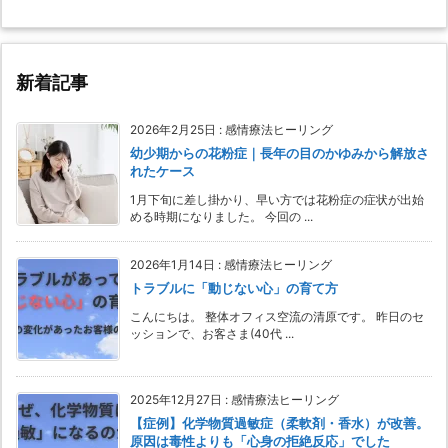
新着記事
2026年2月25日
:
感情療法ヒーリング
幼少期からの花粉症｜長年の目のかゆみから解放さ
れたケース
1月下旬に差し掛かり、早い方では花粉症の症状が出始
める時期になりました。 今回の ...
2026年1月14日
:
感情療法ヒーリング
トラブルに「動じない心」の育て方
こんにちは。 整体オフィス空流の清原です。 昨日のセ
ッションで、お客さま(40代 ...
2025年12月27日
:
感情療法ヒーリング
【症例】化学物質過敏症（柔軟剤・香水）が改善。
原因は毒性よりも「心身の拒絶反応」でした