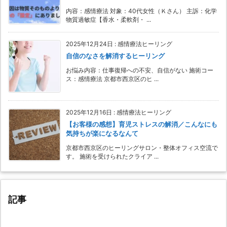
内容：感情療法 対象：40代女性（Ｋさん） 主訴：化学
物質過敏症【香水・柔軟剤・ ...
2025年12月24日
:
感情療法ヒーリング
自信のなさを解消するヒーリング
お悩み内容：仕事復帰への不安、自信がない 施術コー
ス：感情療法 京都市西京区のヒ ...
2025年12月16日
:
感情療法ヒーリング
【お客様の感想】育児ストレスの解消／こんなにも
気持ちが楽になるなんて
京都市西京区のヒーリングサロン・整体オフィス空流で
す。 施術を受けられたクライア ...
記事