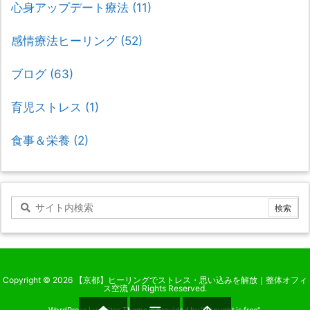
心身アップデート療法
(11)
感情療法ヒーリング
(52)
ブログ
(63)
育児ストレス
(1)
食事＆栄養
(2)
Copyright ©
2026
【京都】ヒーリングでストレス・思い込みを解放｜整体オフィ
ス空流
All Rights Reserved.
WordPress Luxeritas Theme is provided by "
Thought is free
".