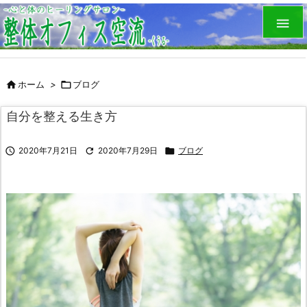


ホーム
>

ブログ
自分を整える生き方

2020年7月21日

2020年7月29日

ブログ